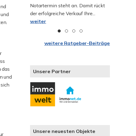
enverkaufs
Notartermin steht an. Damit rückt
kauft, ko
und
und der
der erfolgreiche Verkauf Ihre...
herum. Den
 und
ußer...
weiter
ten.
weitere Ratgeber-Beiträge
r
ass
n das
Unsere Partner
n und
 sich
Unsere neuesten Objekte
ur