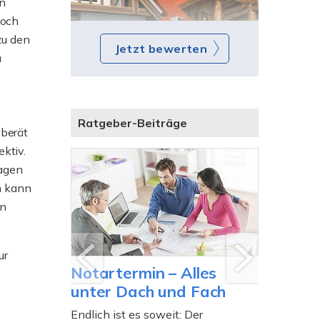
en
noch
zu den
Jetzt bewerten
u
Ratgeber-Beiträge
 berät
ktiv.
ragen
m kann
en
ur
Notartermin – Alles
Der No
g – gut
unter Dach und Fach
geht’s 
Endlich ist es soweit: Der
Wer eine 