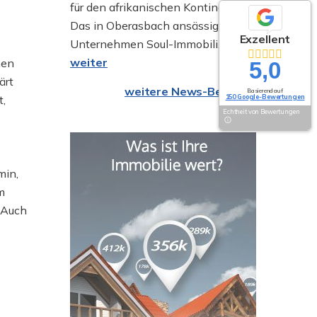
für den afrikanischen Kontinent:
Das in Oberasbach ansässige
Exzellent
Unternehmen Soul-Immobili...
weiter
nen
5,0
ärt
weitere News-Beiträge
Basierend auf
t,
150 Google-Bewertungen
Echtheit von Bewertungen
min,
m
 Auch