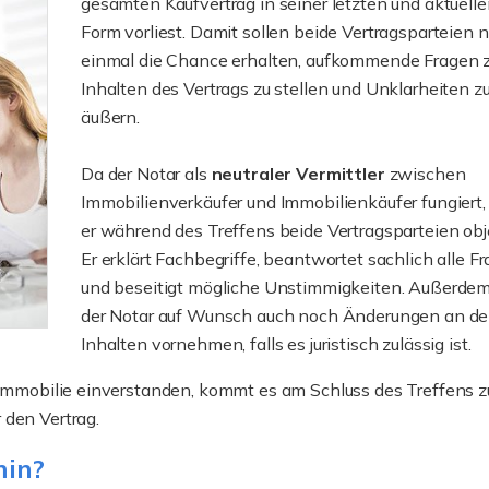
gesamten Kaufvertrag in seiner letzten und aktuell
Form vorliest. Damit sollen beide Vertragsparteien 
einmal die Chance erhalten, aufkommende Fragen 
Inhalten des Vertrags zu stellen und Unklarheiten z
äußern.
Da der Notar als
neutraler Vermittler
zwischen
Immobilienverkäufer und Immobilienkäufer fungiert,
er während des Treffens beide Vertragsparteien obje
Er erklärt Fachbegriffe, beantwortet sachlich alle F
und beseitigt mögliche Unstimmigkeiten. Außerde
der Notar auf Wunsch auch noch Änderungen an d
Inhalten vornehmen, falls es juristisch zulässig ist.
e Immobilie einverstanden, kommt es am Schluss des Treffens z
Grundbuch und
 den Vertrag.
Grundbucheintra
min?
zu wissen