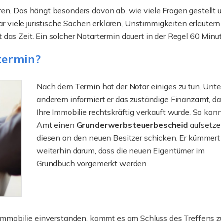
Im Zuge eines Immobili
ren. Das hängt besonders davon ab, wie viele Fragen gestellt 
spielen das Grundbuch 
viele juristische Sachen erklären, Unstimmigkeiten erläutern
Grundbucheintrag eine ä
das Zeit. Ein solcher Notartermin dauert in der Regel 60 Minu
weiter
termin?
Nach dem Termin hat der Notar einiges zu tun. Unte
anderem informiert er das zuständige Finanzamt, d
Ihre Immobilie rechtskräftig verkauft wurde. So kan
Amt einen
Grunderwerbsteuerbescheid
aufsetze
diesen an den neuen Besitzer schicken. Er kümmert
weiterhin darum, dass die neuen Eigentümer im
Grundbuch vorgemerkt werden.
e Immobilie einverstanden, kommt es am Schluss des Treffens z