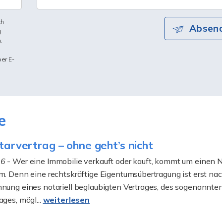
ch
Absen
g
.
per E-
e
arvertrag – ohne geht’s nicht
26
- Wer eine Immobilie verkauft oder kauft, kommt um einen 
m. Denn eine rechtskräftige Eigentumsübertragung ist erst na
nung eines notariell beglaubigten Vertrages, des sogenannte
ages, mögl...
weiterlesen