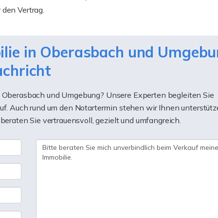
 den Vertrag.
bilie in Oberasbach und Umgeb
achricht
 in Oberasbach und Umgebung? Unsere Experten begleiten Sie
Helle 4-Zimmer-
Familienfreundli
auf. Auch rund um den Notartermin stehen wir Ihnen unterstüt
Wohnung in Zirndorf-
Zimmer-Wohnun
beraten Sie vertrauensvoll, gezielt und umfangreich.
Weiherhof - 7. Etage mit
West-Loggia, E
Weitblick
Tiefgaragenstell
ZUM EXPOSE
ZUM EXPOS