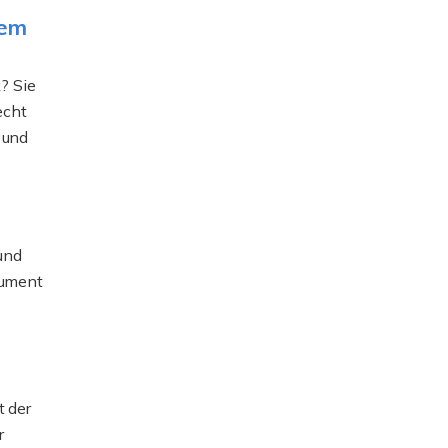
rem
? Sie
echt
 und
und
kument
t der
r