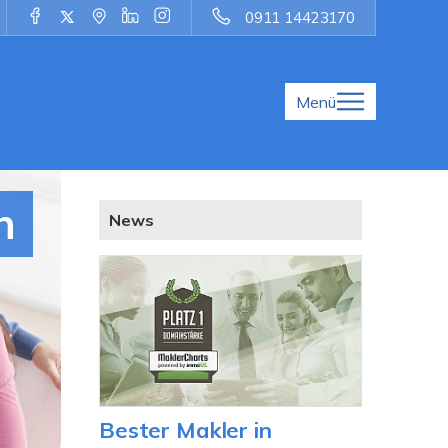
0911 14423170
Menü
h
News
Bester Makler in