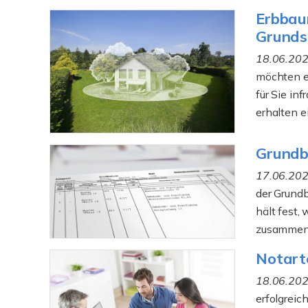
Erbbaur
Grunds
18.06.20
möchten e
für Sie in
erhalten ei
Grundb
17.06.20
der Grundb
hält fest,
zusammenh
Notart
18.06.20
erfolgrei