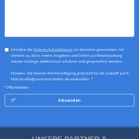
Ich habe die
Datenschutzerklärung
zur Kenntnis genommen. Ich
stimme zu, dass meine Angaben und Daten zur Beantwortung
meiner Anfrage elektronisch erhoben und gespeichert werden.
Hinweis: Sie können Ihre Einwilligung jederzeit für die Zukunft per E-
Mail an info@soul-immobilien.de widerrufen. *
* Pflichtfelder
Absenden
UNSERE PARTNER &