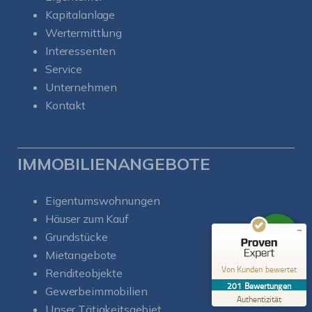
Kapitalanlage
Wertermittlung
Interessenten
Service
Unternehmen
Kontakt
Kundenbewertungen und Erfahrungen zu
Soul-Immobilien
SEHR GUT
%
100
IMMOBILIENANGEBOTE
Empfehlungen auf
ProvenExpert.com
5,00
/
5,00
Eigentumswohnungen
50
151
Häuser zum Kauf
Bewertungen auf
Grundstücke
1
Bewertungen von
ProvenExpert.com
anderen Quelle
Mietangebote
Von Kunden bewertet
Renditeobjekte
Blick aufs ProvenExpert-Profil werfen
201
Bewertungen
Gewerbeimmobilien
06.08.2026
Authentizität
Unser Tätigkeitsgebiet