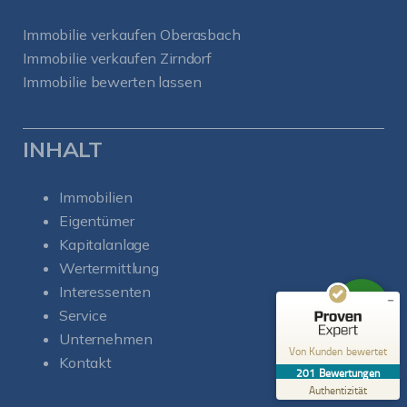
Immobilie verkaufen Oberasbach
Immobilie verkaufen Zirndorf
Immobilie bewerten lassen
INHALT
Kundenbewertungen und Erfahrungen zu
Soul-Immobilien
Immobilien
SEHR GUT
%
100
Eigentümer
Empfehlungen auf
ProvenExpert.com
Kapitalanlage
5,00
/
5,00
Wertermittlung
50
151
Interessenten
Bewertungen auf
1
Bewertungen von
Service
ProvenExpert.com
anderen Quelle
Unternehmen
Von Kunden bewertet
Kontakt
Blick aufs ProvenExpert-Profil werfen
201
Bewertungen
06.08.2026
Authentizität