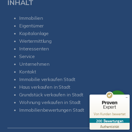
INHALT
Immobilien
Eigentümer
Kapitalanlage
Wertermittlung
Kundenbewertungen und Erfahrungen zu
Interessenten
Soul-Immobilien
Service
Unternehmen
SEHR GUT
%
100
Kontakt
Empfehlungen auf
ProvenExpert.com
Immobilie verkaufen Stadt
5,00
/
5,00
Haus verkaufen in Stadt
50
150
Grundstück verkaufen in Stadt
Bewertungen auf
1
Bewertungen von
Wohnung verkaufen in Stadt
ProvenExpert.com
anderen Quelle
Immobilienbewertungen Stadt
Von Kunden bewertet
Blick aufs ProvenExpert-Profil werfen
200
Bewertungen
27.07.2026
Authentizität