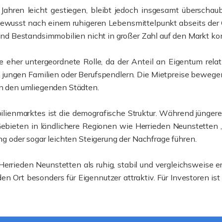
ahren leicht gestiegen, bleibt jedoch insgesamt überschaub
sst nach einem ruhigeren Lebensmittelpunkt abseits der Gro
d Bestandsimmobilien nicht in großer Zahl auf den Markt k
 eher untergeordnete Rolle, da der Anteil an Eigentum relat
ungen Familien oder Berufspendlern. Die Mietpreise bewegen 
 in den umliegenden Städten.
bilienmarktes ist die demografische Struktur. Während jünge
Gebieten in ländlichere Regionen wie Herrieden Neunstetten ,
ung oder sogar leichten Steigerung der Nachfrage führen.
Herrieden Neunstetten als ruhig, stabil und vergleichsweise 
den Ort besonders für Eigennutzer attraktiv. Für Investoren i