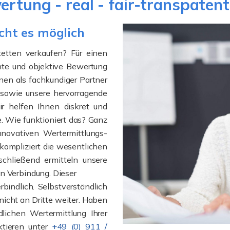
rtung - real - fair-transpatent
cht es möglich
etten verkaufen? Für einen
chte und objektive Bewertung
hnen als fachkundiger Partner
g sowie unsere hervorragende
ir helfen Ihnen diskret und
e. Wie funktioniert das? Ganz
nnovativen Wertermittlungs-
nkompliziert die wesentlichen
schließend ermitteln unsere
in Verbindung. Dieser
bindlich. Selbstverständlich
nicht an Dritte weiter. Haben
lichen Wertermittlung Ihrer
ktieren unter
+49 (0) 911 /