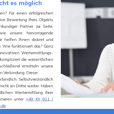
cht es möglich
en? Für einen erfolgreichen
tive Bewertung Ihres Objekts
hkundiger Partner zur Seite.
wie unsere hervorragende
ir helfen Ihnen diskret und
e. Wie funktioniert das? Ganz
nnovativen Wertermittlungs-
nkompliziert die wesentlichen
schließend ermitteln unsere
in Verbindung. Dieser
bindlich. Selbstverständlich
nicht an Dritte weiter. Haben
lichen Wertermittlung Ihrer
ktieren unter
+49 (0) 911 /
.de
.