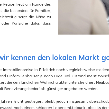
e Region liegt am Rande des
 die besonders für Familien,
eichzeitig sorgt die Nähe zu
oder Karlsruhe dafür, dass
 wir kennen den lokalen Markt g
ie Immobilienpreise in Effeltrich noch vergleichsweise mode
end Einfamilienhäuser je nach Lage und Zustand meist zwisc
ten, die den ländlichen Wohncharakter unterstreichen. Neubau
mit Renovierungsbedarf oft günstiger angeboten werden.
ahren leicht gestiegen, bleibt jedoch insgesamt überschaub
sst nach einem ruhigeren Lebensmittelpunkt abseits der Gro