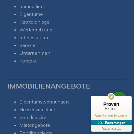
Immobilien
Eigentümer
Kapitalanlage
Wertermittlung
Interessenten
Service
Kundenbewertungen und Erfahrungen zu
Unternehmen
Soul-Immobilien
Kontakt
SEHR GUT
%
100
Empfehlungen auf
ProvenExpert.com
5,00
/
5,00
IMMOBILIENANGEBOTE
50
151
Bewertungen auf
Eigentumswohnungen
1
Bewertungen von
ProvenExpert.com
anderen Quelle
Häuser zum Kauf
Von Kunden bewertet
Grundstücke
Blick aufs ProvenExpert-Profil werfen
201
Bewertungen
Mietangebote
06.08.2026
Authentizität
Renditeobjekte