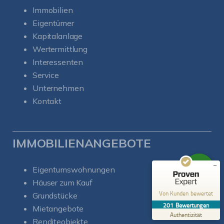
Immobilien
Eigentümer
Kapitalanlage
Wertermittlung
Interessenten
Service
Kundenbewertungen und Erfahrungen zu
Unternehmen
Soul-Immobilien
Kontakt
SEHR GUT
%
100
Empfehlungen auf
ProvenExpert.com
5,00
/
5,00
IMMOBILIENANGEBOTE
50
151
Bewertungen auf
Eigentumswohnungen
1
Bewertungen von
ProvenExpert.com
anderen Quelle
Häuser zum Kauf
Von Kunden bewertet
Grundstücke
Blick aufs ProvenExpert-Profil werfen
201
Bewertungen
Mietangebote
06.08.2026
Authentizität
Renditeobjekte