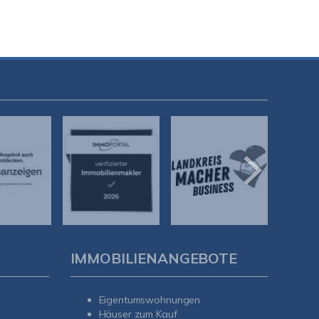
IMMOBILIENANGEBOTE
Kundenbewertungen und Erfahrungen zu
Soul-Immobilien
Eigentumswohnungen
%
100
SEHR GUT
Häuser zum Kauf