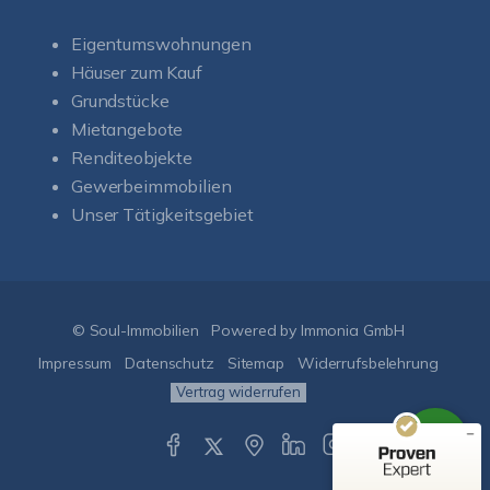
Eigentumswohnungen
Häuser zum Kauf
Grundstücke
Mietangebote
Renditeobjekte
Gewerbeimmobilien
Unser Tätigkeitsgebiet
Kundenbewertungen und Erfahrungen zu
Soul-Immobilien
SEHR GUT
%
100
© Soul-Immobilien
Powered by Immonia GmbH
Empfehlungen auf
ProvenExpert.com
Impressum
Datenschutz
Sitemap
Widerrufsbelehrung
5,00
/
5,00
Vertrag widerrufen
50
150
Bewertungen auf
1
Bewertungen von
ProvenExpert.com
anderen Quelle