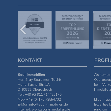
KONTAKT
PROFI
Soul-Immobilien
Als kompe
Herr Eray Souleiman-Tachir
Oberasba
Hans-Sachs-Str. 1A
beim Verka
D-90522 Oberasbach
Immobilie z
Tel.:
+49 (0) 911 / 14423170
Mob:
+49 (0) 176 72554732
Mit umfas
E-Mail:
info@soul-immobilien.de
Expertise 
Internet:
www.soul-immobilien.de
rund um Ih