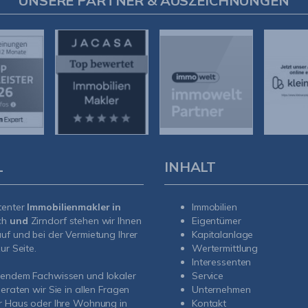
UNSERE PARTNER & AUSZEICHNUNGEN
L
INHALT
tenter
Immobilienmakler in
Immobilien
ch
und
Zirndorf
stehen wir Ihnen
Eigentümer
uf und bei der Vermietung Ihrer
Kapitalanlage
ur Seite.
Wertermittlung
Interessenten
sendem Fachwissen und lokaler
Service
beraten wir Sie in allen Fragen
Unternehmen
r Haus oder Ihre Wohnung in
Kontakt