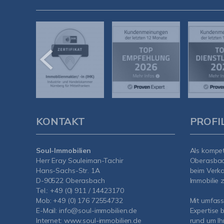
KONTAKT
PROFI
Soul-Immobilien
Als kompe
Herr Eray Souleiman-Tachir
Oberasba
Hans-Sachs-Str. 1A
beim Verka
D-90522 Oberasbach
Immobilie z
Tel.:
+49 (0) 911 / 14423170
Mob:
+49 (0) 176 72554732
Mit umfas
E-Mail:
info@soul-immobilien.de
Expertise 
Internet:
www.soul-immobilien.de
rund um Ih