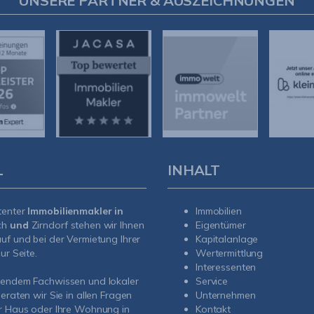
UNSERE PARTNER & AUSZEICHNUNGEN
L
INHALT
tenter
Immobilienmakler in
Immobilien
ch
und
Zirndorf
stehen wir Ihnen
Eigentümer
uf und bei der Vermietung Ihrer
Kapitalanlage
ur Seite.
Wertermittlung
Interessenten
sendem Fachwissen und lokaler
Service
beraten wir Sie in allen Fragen
Unternehmen
r Haus oder Ihre Wohnung in
Kontakt