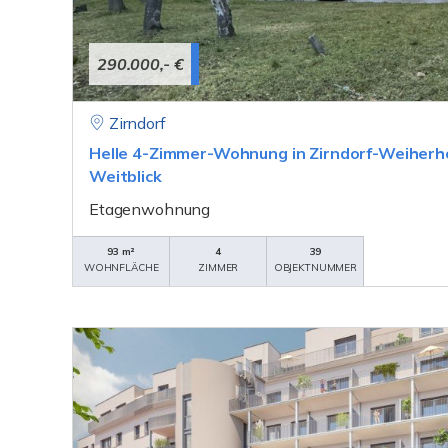
290.000,- €
Zirndorf
Helle 4-Zimmer-Wohnung in Zirndorf-Weiherhof
Weitblick
Etagenwohnung
93 m²
4
39
WOHNFLÄCHE
ZIMMER
OBJEKTNUMMER