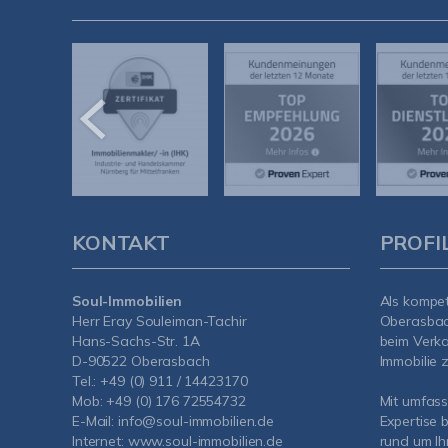
KONTAKT
PROFI
Soul-Immobilien
Als kompe
Herr Eray Souleiman-Tachir
Oberasba
Hans-Sachs-Str. 1A
beim Verka
D-90522 Oberasbach
Immobilie z
Tel.:
+49 (0) 911 / 14423170
Mob:
+49 (0) 176 72554732
Mit umfas
E-Mail:
info@soul-immobilien.de
Expertise 
Internet:
www.soul-immobilien.de
rund um Ih