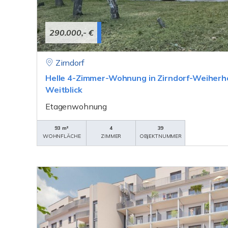
290.000,- €
Zirndorf
Helle 4-Zimmer-Wohnung in Zirndorf-Weiherhof
Weitblick
Etagenwohnung
93 m²
4
39
WOHNFLÄCHE
ZIMMER
OBJEKTNUMMER