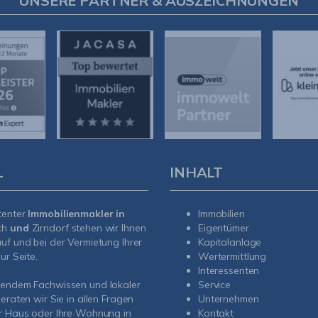
UNSERE PARTNER & AUSZEICHNUNGEN
L
INHALT
tenter
Immobilienmakler in
Immobilien
ch
und
Zirndorf
stehen wir Ihnen
Eigentümer
uf und bei der Vermietung Ihrer
Kapitalanlage
ur Seite.
Wertermittlung
Interessenten
sendem Fachwissen und lokaler
Service
beraten wir Sie in allen Fragen
Unternehmen
r Haus oder Ihre Wohnung in
Kontakt