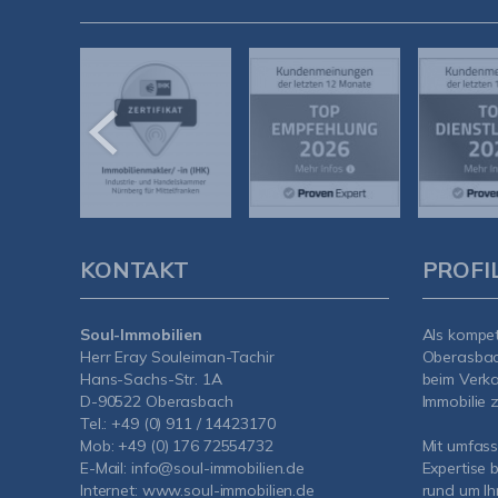
KONTAKT
PROFI
Soul-Immobilien
Als kompe
Herr Eray Souleiman-Tachir
Oberasba
Hans-Sachs-Str. 1A
beim Verka
D-90522 Oberasbach
Immobilie z
Tel.:
+49 (0) 911 / 14423170
Mob:
+49 (0) 176 72554732
Mit umfas
E-Mail:
info@soul-immobilien.de
Expertise 
Internet:
www.soul-immobilien.de
rund um Ih