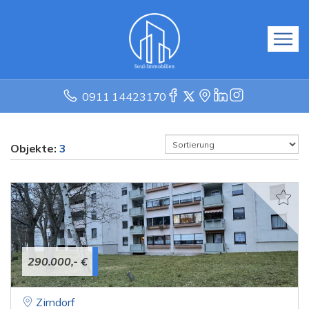
0911 14423170
Objekte:
3
290.000,- €
Zirndorf