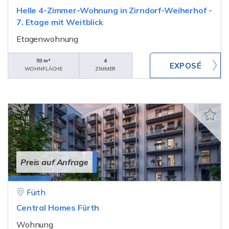
Helle 4-Zimmer-Wohnung in Zirndorf-Weiherhof -
7. Etage mit Weitblick
Etagenwohnung
93 m²
4
WOHNFLÄCHE
ZIMMER
Preis auf Anfrage
Fürth
Central Homes Fürth
Wohnung