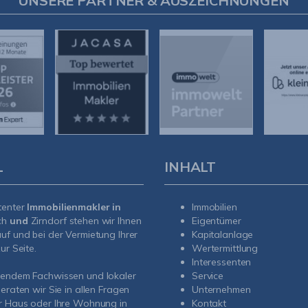
UNSERE PARTNER & AUSZEICHNUNGEN
L
INHALT
tenter
Immobilienmakler in
Immobilien
ch
und
Zirndorf
stehen wir Ihnen
Eigentümer
uf und bei der Vermietung Ihrer
Kapitalanlage
ur Seite.
Wertermittlung
Interessenten
sendem Fachwissen und lokaler
Service
beraten wir Sie in allen Fragen
Unternehmen
r Haus oder Ihre Wohnung in
Kontakt