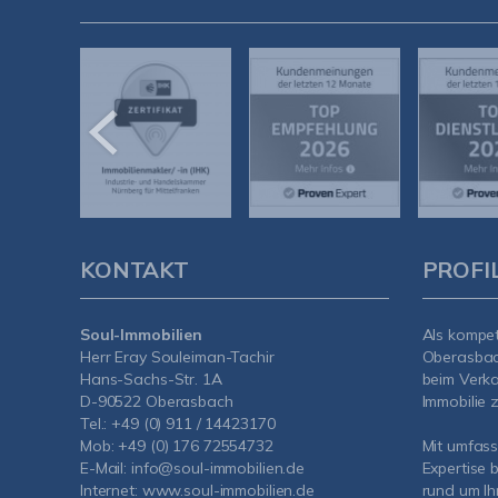
KONTAKT
PROFI
Soul-Immobilien
Als kompe
Herr Eray Souleiman-Tachir
Oberasba
Hans-Sachs-Str. 1A
beim Verka
D-90522 Oberasbach
Immobilie z
Tel.:
+49 (0) 911 / 14423170
Mob:
+49 (0) 176 72554732
Mit umfas
E-Mail:
info@soul-immobilien.de
Expertise 
Internet:
www.soul-immobilien.de
rund um Ih