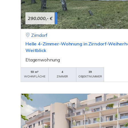
290.000,- €
Zirndorf
Helle 4-Zimmer-Wohnung in Zirndorf-Weiherhof
Weitblick
Etagenwohnung
93 m²
4
39
WOHNFLÄCHE
ZIMMER
OBJEKTNUMMER