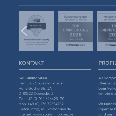
KONTAKT
PROFI
Soul-Immobilien
Als kompe
Herr Eray Souleiman-Tachir
Oberasba
Hans-Sachs-Str. 1A
beim Verka
D-90522 Oberasbach
Immobilie z
Tel.:
+49 (0) 911 / 14423170
Mob:
+49 (0) 176 72554732
Mit umfas
E-Mail:
info@soul-immobilien.de
Expertise 
Internet:
www.soul-immobilien.de
rund um Ih