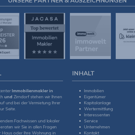
UNSERE PARTNER & AUSZEICHNUNGEN
L
INHALT
tenter
Immobilienmakler in
Immobilien
ch
und
Zirndorf
stehen wir Ihnen
Eigentümer
uf und bei der Vermietung Ihrer
Kapitalanlage
ur Seite.
Wertermittlung
Interessenten
sendem Fachwissen und lokaler
Service
beraten wir Sie in allen Fragen
Unternehmen
r Haus oder Ihre Wohnung in
Kontakt