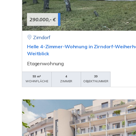
290.000,- €
Zirndorf
Helle 4-Zimmer-Wohnung in Zirndorf-Weiherhof
Weitblick
Etagenwohnung
93 m²
4
39
WOHNFLÄCHE
ZIMMER
OBJEKTNUMMER