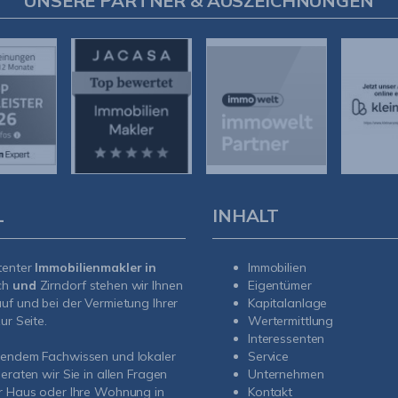
UNSERE PARTNER & AUSZEICHNUNGEN
L
INHALT
tenter
Immobilienmakler in
Immobilien
ch
und
Zirndorf
stehen wir Ihnen
Eigentümer
uf und bei der Vermietung Ihrer
Kapitalanlage
ur Seite.
Wertermittlung
Interessenten
sendem Fachwissen und lokaler
Service
beraten wir Sie in allen Fragen
Unternehmen
r Haus oder Ihre Wohnung in
Kontakt