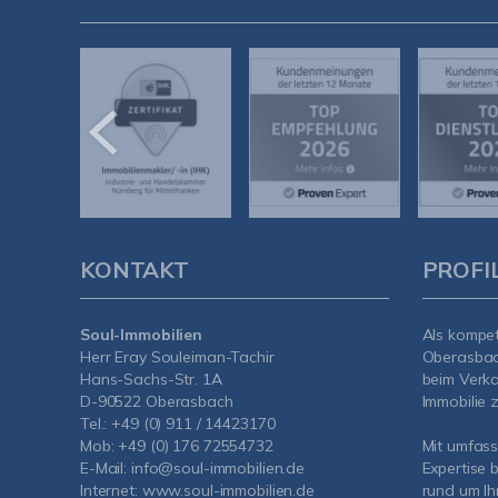
KONTAKT
PROFI
Soul-Immobilien
Als kompe
Herr Eray Souleiman-Tachir
Oberasba
Hans-Sachs-Str. 1A
beim Verka
D-90522 Oberasbach
Immobilie z
Tel.:
+49 (0) 911 / 14423170
Mob:
+49 (0) 176 72554732
Mit umfas
E-Mail:
info@soul-immobilien.de
Expertise 
Internet:
www.soul-immobilien.de
rund um Ih