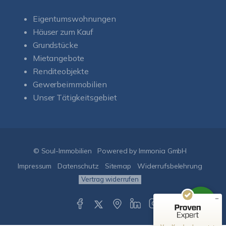
Eigentumswohnungen
Häuser zum Kauf
Grundstücke
Mietangebote
Renditeobjekte
Gewerbeimmobilien
Unser Tätigkeitsgebiet
Kundenbewertungen und Erfahrungen zu
Soul-Immobilien
SEHR GUT
%
100
© Soul-Immobilien
Powered by Immonia GmbH
Empfehlungen auf
ProvenExpert.com
Impressum
Datenschutz
Sitemap
Widerrufsbelehrung
5,00
/
5,00
Vertrag widerrufen
50
151
Bewertungen auf
1
Bewertungen von
ProvenExpert.com
anderen Quelle