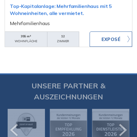
Top-Kapitalanlage: Mehrfamilienhaus mit 5
Wohneinheiten, alle vermietet.
Mehrfamilienhaus
355 m²
12
WOHNFLÄCHE
ZIMMER
UNSERE PARTNER &
AUSZEICHNUNGEN