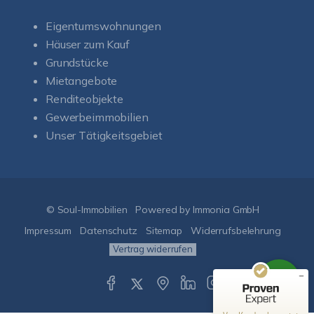
Eigentumswohnungen
Häuser zum Kauf
Grundstücke
Mietangebote
Renditeobjekte
Gewerbeimmobilien
Unser Tätigkeitsgebiet
Kundenbewertungen und Erfahrungen zu
Soul-Immobilien
SEHR GUT
%
100
© Soul-Immobilien
Powered by Immonia GmbH
Empfehlungen auf
ProvenExpert.com
Impressum
Datenschutz
Sitemap
Widerrufsbelehrung
5,00
/
5,00
Vertrag widerrufen
50
151
Bewertungen auf
1
Bewertungen von
ProvenExpert.com
anderen Quelle