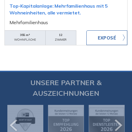
Top-Kapitalanlage: Mehrfamilienhaus mit 5
Wohneinheiten, alle vermietet.
Mehrfamilienhaus
355 m²
12
WOHNFLÄCHE
ZIMMER
UNSERE PARTNER &
AUSZEICHNUNGEN