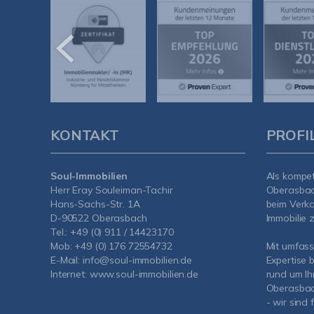
KONTAKT
PROFI
Soul-Immobilien
Als kompe
Herr Eray Souleiman-Tachir
Oberasba
Hans-Sachs-Str. 1A
beim Verka
D-90522 Oberasbach
Immobilie z
Tel.:
+49 (0) 911 / 14423170
Mob:
+49 (0) 176 72554732
Mit umfas
E-Mail:
info@soul-immobilien.de
Expertise 
Internet:
www.soul-immobilien.de
rund um Ih
Oberasbach
- wir sind 