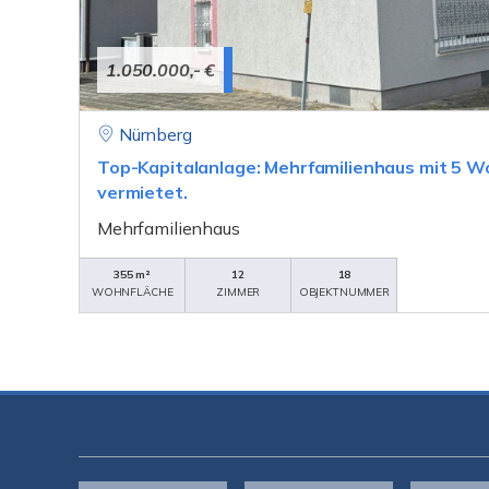
1.050.000,- €
Nürnberg
Top-Kapitalanlage: Mehrfamilienhaus mit 5 Wo
vermietet.
Mehrfamilienhaus
355 m²
12
18
WOHNFLÄCHE
ZIMMER
OBJEKTNUMMER