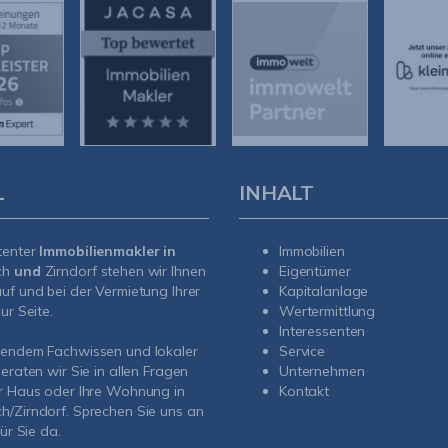
L
INHALT
tenter
Immobilienmakler in
Immobilien
ch
und
Zirndorf
stehen wir Ihnen
Eigentümer
uf und bei der Vermietung Ihrer
Kapitalanlage
ur Seite.
Wertermittlung
Interessenten
sendem Fachwissen und lokaler
Service
beraten wir Sie in allen Fragen
Unternehmen
r Haus oder Ihre Wohnung in
Kontakt
/Zirndorf. Sprechen Sie uns an
für Sie da.