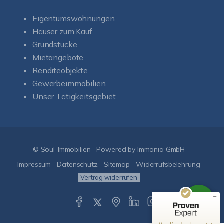
Eigentumswohnungen
Häuser zum Kauf
Grundstücke
Mietangebote
Renditeobjekte
Gewerbeimmobilien
Unser Tätigkeitsgebiet
Kundenbewertungen und Erfahrungen zu
Soul-Immobilien
SEHR GUT
%
100
© Soul-Immobilien
Powered by Immonia GmbH
Empfehlungen auf
ProvenExpert.com
Impressum
Datenschutz
Sitemap
Widerrufsbelehrung
5,00
/
5,00
Vertrag widerrufen
50
151
Bewertungen auf
1
Bewertungen von
ProvenExpert.com
anderen Quelle