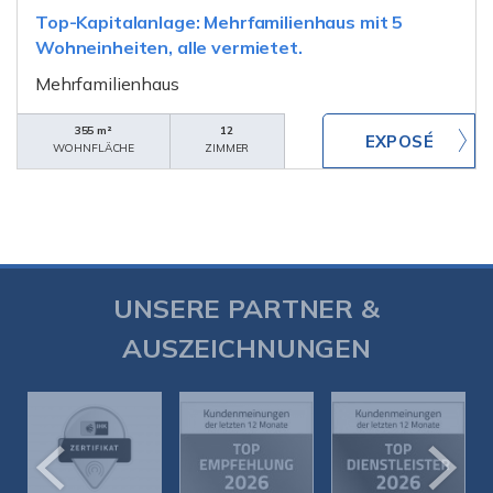
Top-Kapitalanlage: Mehrfamilienhaus mit 5
Wohneinheiten, alle vermietet.
Mehrfamilienhaus
355 m²
12
WOHNFLÄCHE
ZIMMER
UNSERE PARTNER &
AUSZEICHNUNGEN