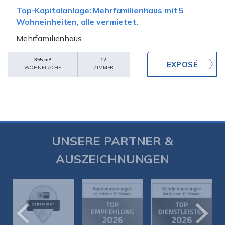
Top-Kapitalanlage: Mehrfamilienhaus mit 5
Wohneinheiten, alle vermietet.
Mehrfamilienhaus
355 m²
12
WOHNFLÄCHE
ZIMMER
UNSERE PARTNER &
AUSZEICHNUNGEN