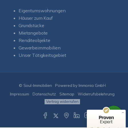
Eigentumswohnungen
Häuser zum Kauf
Grundstücke
Mietangebote
Renditeobjekte
Gewerbeimmobilien
Unser Tätigkeitsgebiet
Kundenbewertungen und Erfahrungen zu
Soul-Immobilien
SEHR GUT
%
100
© Soul-Immobilien
Powered by Immonia GmbH
Empfehlungen auf
ProvenExpert.com
Impressum
Datenschutz
Sitemap
Widerrufsbelehrung
5,00
/
5,00
Vertrag widerrufen
50
151
Bewertungen auf
1
Bewertungen von
ProvenExpert.com
anderen Quelle