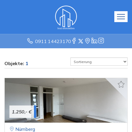
0911 14423170
Objekte:
1
1.250,- €
Nürnberg