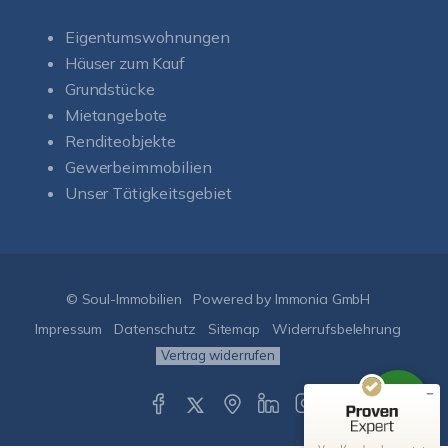
Eigentumswohnungen
Häuser zum Kauf
Grundstücke
Mietangebote
Renditeobjekte
Gewerbeimmobilien
Unser Tätigkeitsgebiet
Kundenbewertungen und Erfahrungen zu
Soul-Immobilien
SEHR GUT
%
100
© Soul-Immobilien
Powered by Immonia GmbH
Empfehlungen auf
ProvenExpert.com
Impressum
Datenschutz
Sitemap
Widerrufsbelehrung
5,00
/
5,00
Vertrag widerrufen
50
151
Bewertungen auf
1
Bewertungen von
ProvenExpert.com
anderen Quelle