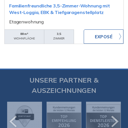
Familienfreundliche 3,5-Zimmer-Wohnung mit
West-Loggia, EBK & Tiefgaragenstellplatz
Etagenwohnung
88 m²
3,5
WOHNFLÄCHE
ZIMMER
UNSERE PARTNER &
AUSZEICHNUNGEN