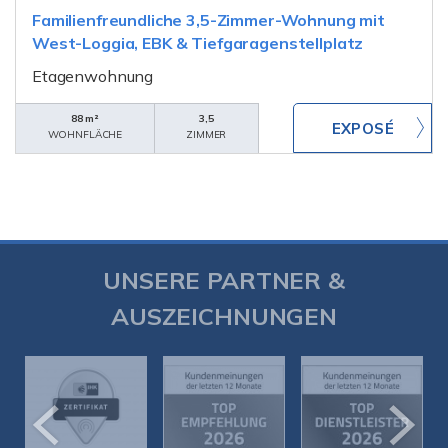
Familienfreundliche 3,5-Zimmer-Wohnung mit
West-Loggia, EBK & Tiefgaragenstellplatz
Etagenwohnung
88 m²
3,5
WOHNFLÄCHE
ZIMMER
UNSERE PARTNER &
AUSZEICHNUNGEN