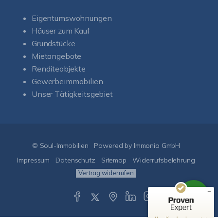
Eigentumswohnungen
Häuser zum Kauf
Grundstücke
Mietangebote
Renditeobjekte
Gewerbeimmobilien
Unser Tätigkeitsgebiet
Kundenbewertungen und Erfahrungen zu
Soul-Immobilien
SEHR GUT
%
100
© Soul-Immobilien
Powered by Immonia GmbH
Empfehlungen auf
ProvenExpert.com
Impressum
Datenschutz
Sitemap
Widerrufsbelehrung
5,00
/
5,00
Vertrag widerrufen
50
151
Bewertungen auf
1
Bewertungen von
ProvenExpert.com
anderen Quelle