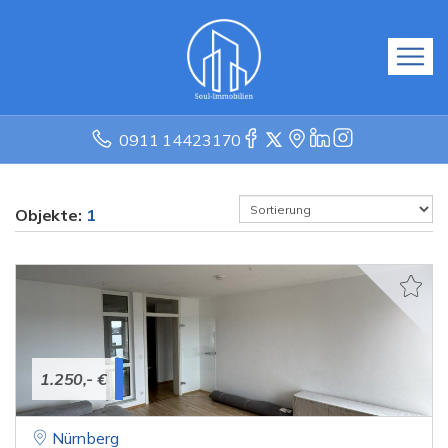
0911 14423170
Objekte:
1
1.250,- €
Nürnberg