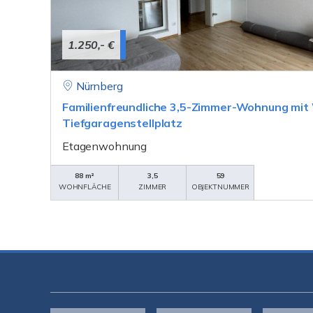
1.250,- €
Nürnberg
Familienfreundliche 3,5-Zimmer-Wohnung mit
Tiefgaragenstellplatz
Etagenwohnung
88 m²
3,5
59
WOHNFLÄCHE
ZIMMER
OBJEKTNUMMER