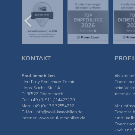
KONTAKT
PROFI
Soul-Immobilien
Als kompe
Herr Eray Souleiman-Tachir
Oberasba
Hans-Sachs-Str. 1A
beim Verka
D-90522 Oberasbach
Immobilie z
Tel.:
+49 (0) 911 / 14423170
Mob:
+49 (0) 176 72554732
Mit umfas
E-Mail:
info@soul-immobilien.de
Expertise 
Internet:
www.soul-immobilien.de
rund um Ih
Oberasbach
- wir sind 