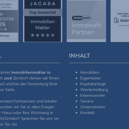
L
INHALT
tenter
Immobilienmakler in
Immobilien
ch
und
Zirndorf
stehen wir Ihnen
Eigentümer
uf und bei der Vermietung Ihrer
Kapitalanlage
ur Seite.
Wertermittlung
Interessenten
sendem Fachwissen und lokaler
Service
beraten wir Sie in allen Fragen
Unternehmen
r Haus oder Ihre Wohnung in
Kontakt
/Zirndorf. Sprechen Sie uns an
für Sie da.