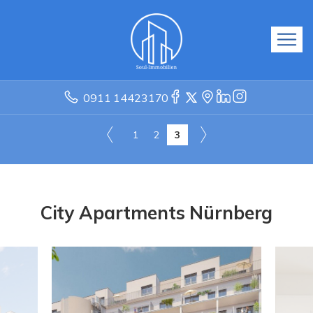
0911 14423170
1
2
3
City Apartments Nürnberg