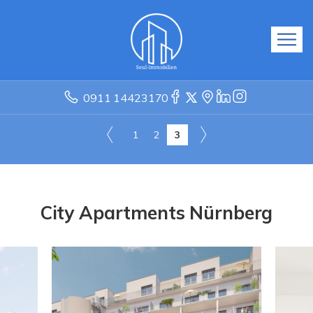
0911 14423170
1
2
3
City Apartments Nürnberg