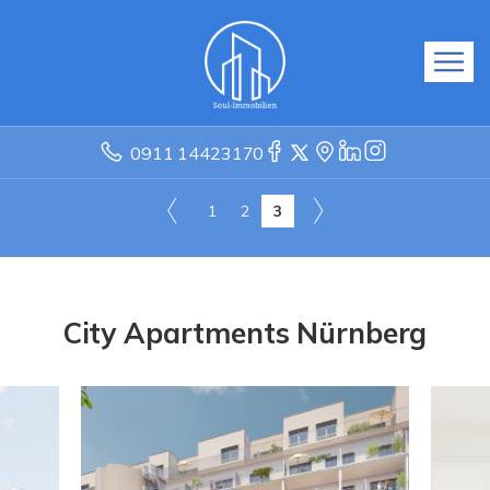
0911 14423170
1
2
3
City Apartments Nürnberg