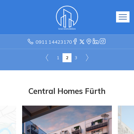
0911 14423170
1
2
3
Central Homes Fürth