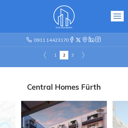
0911 14423170
1
2
3
Central Homes Fürth