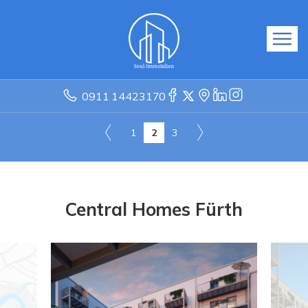
0911 14423170
1
2
3
Central Homes Fürth