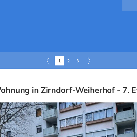
1
2
3
hnung in Zirndorf-Weiherhof - 7. E