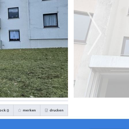
ock (
)
merken
drucken