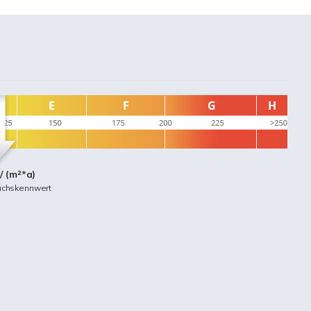
/ (m²*a)
uchskennwert