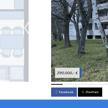
290.000,- €
jpg.jpg
Facebook
(Twitter)