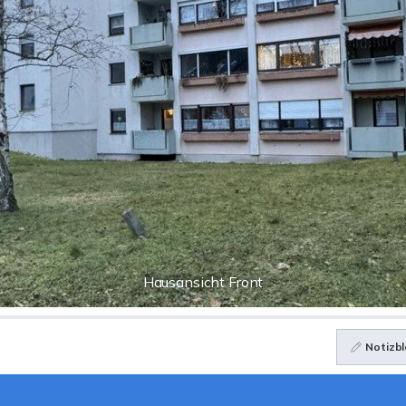
Hausansicht Front
Notizbl