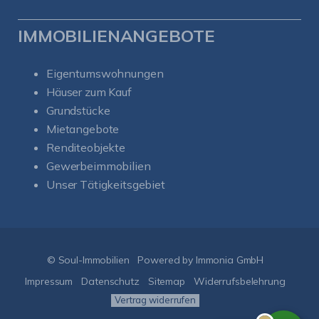
IMMOBILIENANGEBOTE
Eigentumswohnungen
Häuser zum Kauf
Grundstücke
Mietangebote
Renditeobjekte
Gewerbeimmobilien
Unser Tätigkeitsgebiet
Kundenbewertungen und Erfahrungen zu
Soul-Immobilien
SEHR GUT
%
100
© Soul-Immobilien
Powered by Immonia GmbH
Empfehlungen auf
ProvenExpert.com
Impressum
Datenschutz
Sitemap
Widerrufsbelehrung
5,00
/
5,00
Vertrag widerrufen
50
151