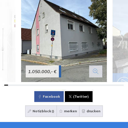
1.050.000,- €
Facebook
(Twitter)
Notizblock (
)
merken
drucken