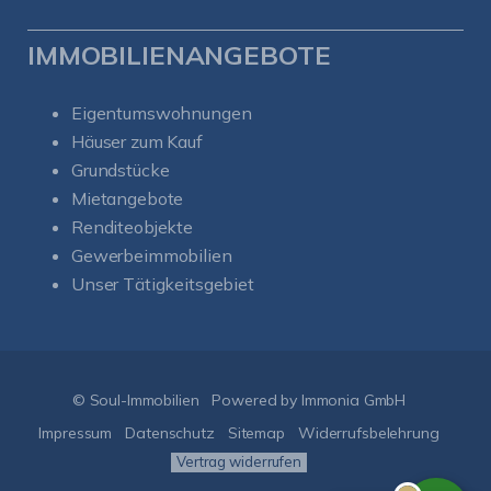
IMMOBILIENANGEBOTE
Eigentumswohnungen
Häuser zum Kauf
Grundstücke
Mietangebote
Renditeobjekte
Gewerbeimmobilien
Unser Tätigkeitsgebiet
Kundenbewertungen und Erfahrungen zu
Soul-Immobilien
SEHR GUT
%
100
© Soul-Immobilien
Powered by Immonia GmbH
Empfehlungen auf
ProvenExpert.com
Impressum
Datenschutz
Sitemap
Widerrufsbelehrung
5,00
/
5,00
Vertrag widerrufen
50
151