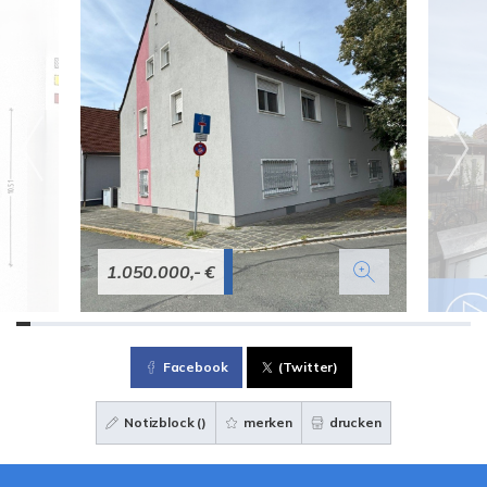
1.050.000,- €
Facebook
(Twitter)
Notizblock (
)
merken
drucken