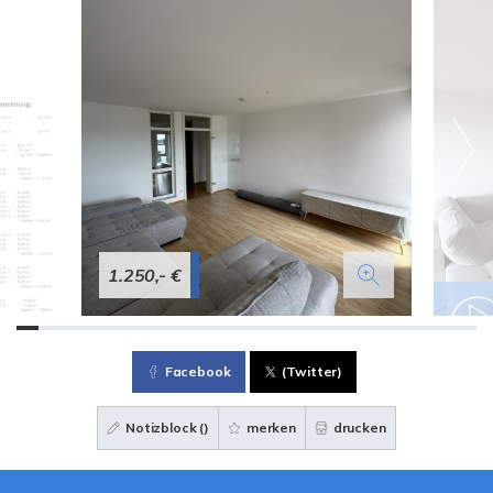
1.250,- €
Facebook
(Twitter)
Notizblock (
)
merken
drucken