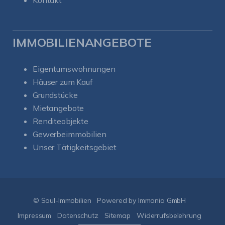
Kontakt
IMMOBILIENANGEBOTE
Eigentumswohnungen
Häuser zum Kauf
Grundstücke
Mietangebote
Renditeobjekte
Gewerbeimmobilien
Unser Tätigkeitsgebiet
Kundenbewertungen und Erfahrungen zu
Soul-Immobilien
SEHR GUT
%
100
© Soul-Immobilien
Powered by Immonia GmbH
Empfehlungen auf
ProvenExpert.com
Impressum
Datenschutz
Sitemap
Widerrufsbelehrung
5,00
/
5,00