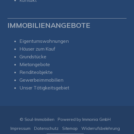
Kontakt
IMMOBILIENANGEBOTE
Eigentumswohnungen
Häuser zum Kauf
Grundstücke
Mietangebote
Renditeobjekte
Gewerbeimmobilien
Unser Tätigkeitsgebiet
Kundenbewertungen und Erfahrungen zu
Soul-Immobilien
SEHR GUT
%
100
© Soul-Immobilien
Powered by Immonia GmbH
Empfehlungen auf
ProvenExpert.com
Impressum
Datenschutz
Sitemap
Widerrufsbelehrung
5,00
/
5,00