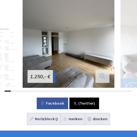
1.250,- €
Facebook
(Twitter)
Notizblock (
)
merken
drucken