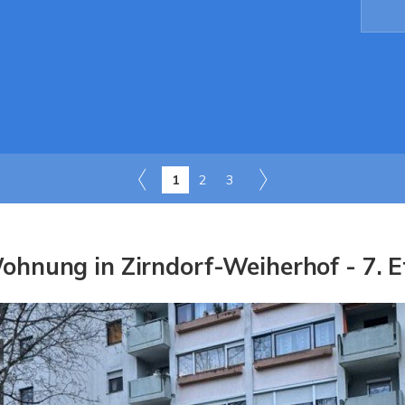
1
2
3
hnung in Zirndorf-Weiherhof - 7. E