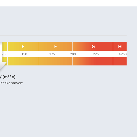
/ (m²*a)
uchskennwert