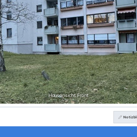
Hausansicht Front
Notizbl