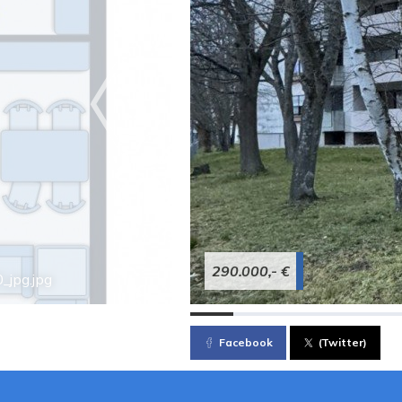
290.000,- €
jpg.jpg
Facebook
(Twitter)