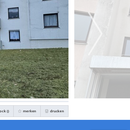
ock (
)
merken
drucken