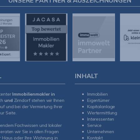
UNSERE PARTNER & AUSZEICHNUNGEN
L
INHALT
tenter
Immobilienmakler in
Immobilien
ch
und
Zirndorf
stehen wir Ihnen
Eigentümer
uf und bei der Vermietung Ihrer
Kapitalanlage
ur Seite.
Wertermittlung
Interessenten
sendem Fachwissen und lokaler
Service
beraten wir Sie in allen Fragen
Unternehmen
r Haus oder Ihre Wohnung in
Kontakt