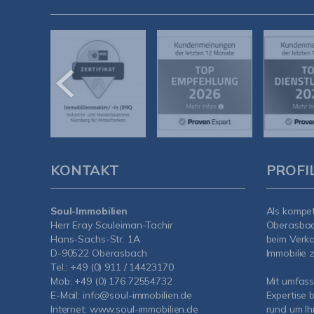
KONTAKT
PROFI
Soul-Immobilien
Als kompe
Herr Eray Souleiman-Tachir
Oberasba
Hans-Sachs-Str. 1A
beim Verka
D-90522 Oberasbach
Immobilie z
Tel.:
+49 (0) 911 / 14423170
Mob:
+49 (0) 176 72554732
Mit umfas
E-Mail:
info@soul-immobilien.de
Expertise 
Internet:
www.soul-immobilien.de
rund um Ih