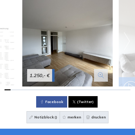
1.250,- €
Facebook
(Twitter)
Notizblock (
)
merken
drucken