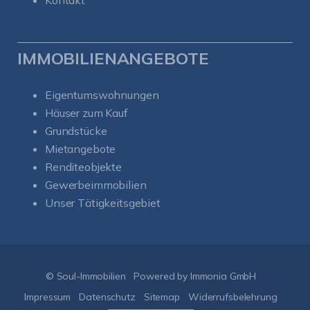
Kontakt
IMMOBILIENANGEBOTE
Eigentumswohnungen
Häuser zum Kauf
Grundstücke
Mietangebote
Renditeobjekte
Gewerbeimmobilien
Unser Tätigkeitsgebiet
Kundenbewertungen und Erfahrungen zu
Soul-Immobilien
SEHR GUT
%
100
© Soul-Immobilien
Powered by Immonia GmbH
Empfehlungen auf
ProvenExpert.com
Impressum
Datenschutz
Sitemap
Widerrufsbelehrung
5,00
/
5,00